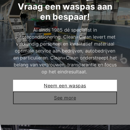
Vraag een waspas aan
en bespaar!
Al sinds 1985 dé specialist in
autoreconditionering. Clean=Clean levert met
vakkundig personeel en kwalitatief materiaal
optimale service aan bedrijven, autobedrijven
en particulieren. Clean=Clean onderstreept het
belang van vertrouwen, transparantie en focus
op het eindresultaat.
Neem een waspas
See more