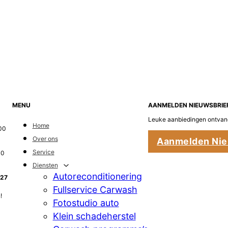
MENU
AANMELDEN NIEUWSBRIE
Leuke aanbiedingen ontvang
Home
.00
Over ons
Aanmelden Nie
Service
00
Diensten
Autoreconditionering
 27
Fullservice Carwash
!
Fotostudio auto
Klein schadeherstel