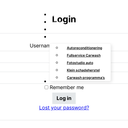
Home
Login
Over ons
Service
Diensten
Username or email address
*
Autoreconditionering
Fullservice Carwash
Fotostudio auto
Password
*
Klein schadeherstel
Carwash programma’s
Waspas
Remember me
Log in
Lost your password?